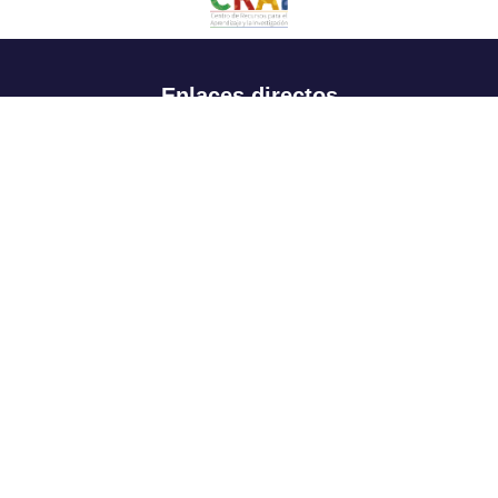
Enlaces directos
Aspirantes
Familia
Estudiantes
Profesores
Egresados
Portafolio de becas, descuentos y apoyo financiero
Casa UR
CRAI
Sedes
Revista Nova et Vetera
Directorio institucional
Manual de marca