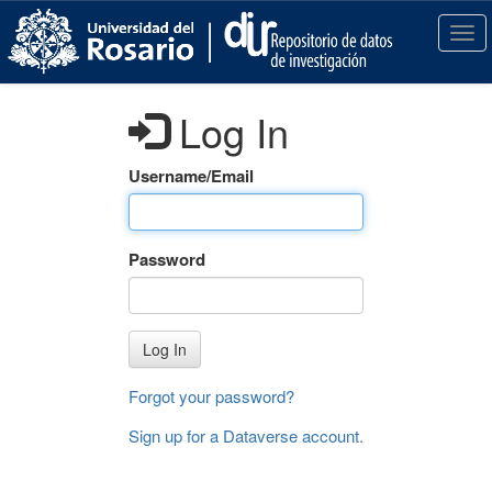
S
k
T
i
o
p
g
t
g
Log In
o
l
m
e
a
n
Username/Email
i
a
n
v
c
i
Password
o
g
n
a
t
t
e
i
Log In
n
o
t
n
Forgot your password?
Sign up for a Dataverse account
.