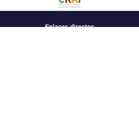
Enlaces directos
Aspirantes
Familia
Estudiantes
Profesores
Egresados
Portafolio de becas, descuentos y apoyo financiero
Casa UR
CRAI
Sedes
Revista Nova et Vetera
Directorio institucional
Manual de marca