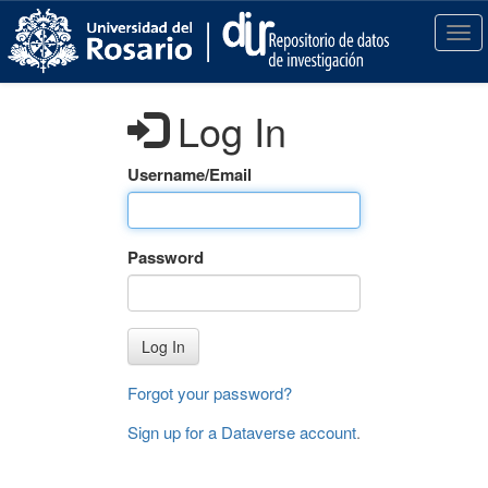
S
k
T
i
o
p
g
t
g
Log In
o
l
m
e
a
n
Username/Email
i
a
n
v
c
i
Password
o
g
n
a
t
t
e
i
Log In
n
o
t
n
Forgot your password?
Sign up for a Dataverse account
.