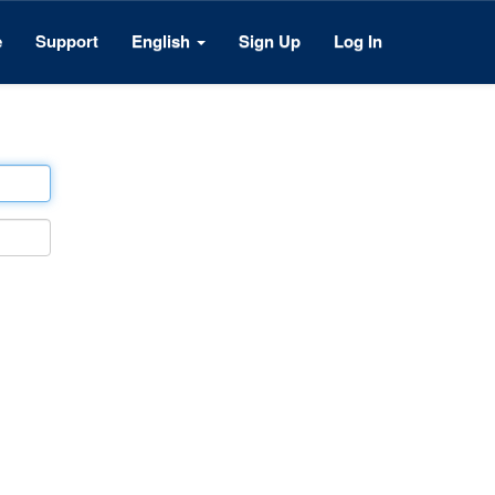
e
Support
English
Sign Up
Log In