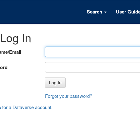
Search
User Guid
Log In
ame/Email
ord
Log In
Forgot your password?
p for a Dataverse account
.