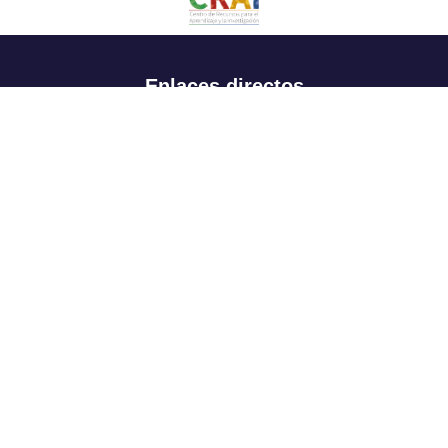
Enlaces directos
Aspirantes
Familia
Estudiantes
Profesores
Egresados
Portafolio de becas, descuentos y apoyo financiero
Casa UR
CRAI
Sedes
Revista Nova et Vetera
Directorio institucional
Manual de marca