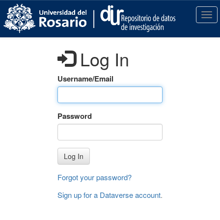
S
k
T
i
o
p
g
t
g
Log In
o
l
m
e
a
n
Username/Email
i
a
n
v
c
i
Password
o
g
n
a
t
t
e
i
Log In
n
o
t
n
Forgot your password?
Sign up for a Dataverse account
.