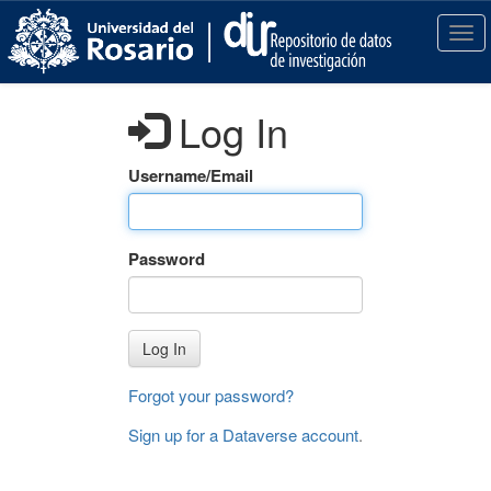
S
k
T
i
o
p
g
t
g
Log In
o
l
m
e
a
n
Username/Email
i
a
n
v
c
i
Password
o
g
n
a
t
t
e
i
Log In
n
o
t
n
Forgot your password?
Sign up for a Dataverse account
.