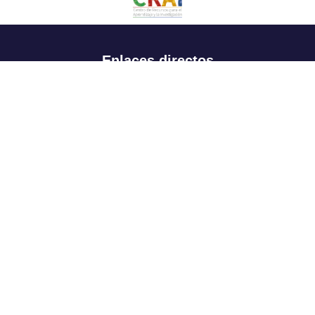
Enlaces directos
Aspirantes
Familia
Estudiantes
Profesores
Egresados
Portafolio de becas, descuentos y apoyo financiero
Casa UR
CRAI
Sedes
Revista Nova et Vetera
Directorio institucional
Manual de marca