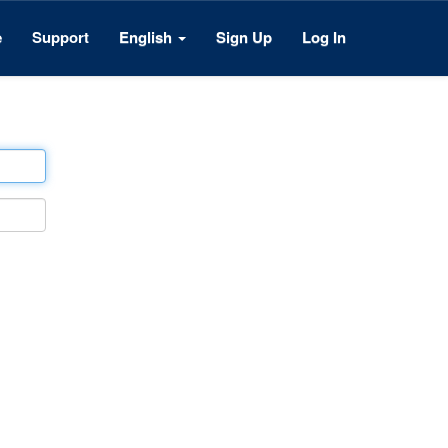
e
Support
English
Sign Up
Log In