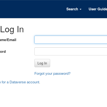
Search
User Guid
Log In
ame/Email
ord
Log In
Forgot your password?
p for a Dataverse account
.