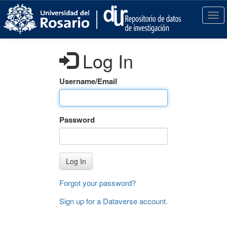
S
k
T
i
o
p
g
t
g
Log In
o
l
m
e
a
n
Username/Email
i
a
n
v
c
i
Password
o
g
n
a
t
t
e
i
Log In
n
o
t
n
Forgot your password?
Sign up for a Dataverse account
.