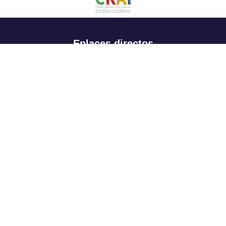
Enlaces directos
Aspirantes
Familia
Estudiantes
Profesores
Egresados
Portafolio de becas, descuentos y apoyo financiero
Casa UR
CRAI
Sedes
Revista Nova et Vetera
Directorio institucional
Manual de marca