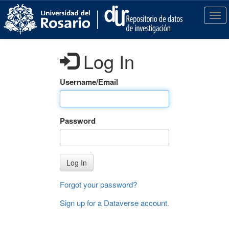
S
k
T
i
o
p
g
t
g
Log In
o
l
m
e
a
n
Username/Email
i
a
n
v
c
i
Password
o
g
n
a
t
t
e
i
Log In
n
o
t
n
Forgot your password?
Sign up for a Dataverse account
.