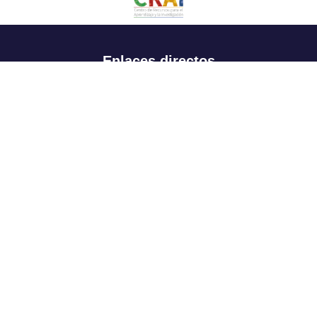
Enlaces directos
Aspirantes
Familia
Estudiantes
Profesores
Egresados
Portafolio de becas, descuentos y apoyo financiero
Casa UR
CRAI
Sedes
Revista Nova et Vetera
Directorio institucional
Manual de marca