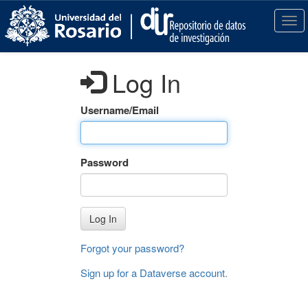
S
k
T
i
o
p
g
t
g
Log In
o
l
m
e
a
n
Username/Email
i
a
n
v
c
i
Password
o
g
n
a
t
t
e
i
Log In
n
o
t
n
Forgot your password?
Sign up for a Dataverse account
.