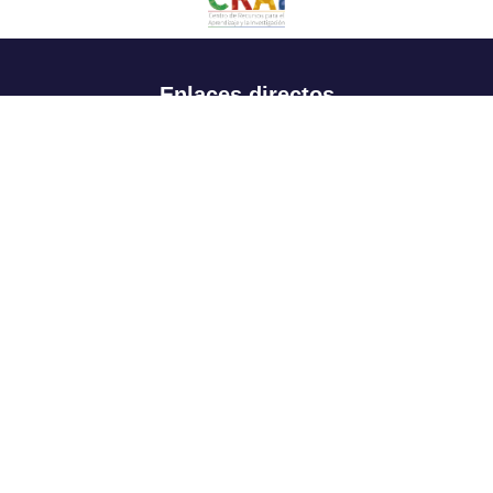
Enlaces directos
Aspirantes
Familia
Estudiantes
Profesores
Egresados
Portafolio de becas, descuentos y apoyo financiero
Casa UR
CRAI
Sedes
Revista Nova et Vetera
Directorio institucional
Manual de marca