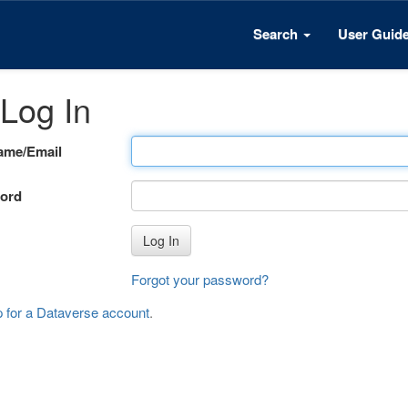
Search
User Guid
Log In
ame/Email
ord
Log In
Forgot your password?
p for a Dataverse account
.