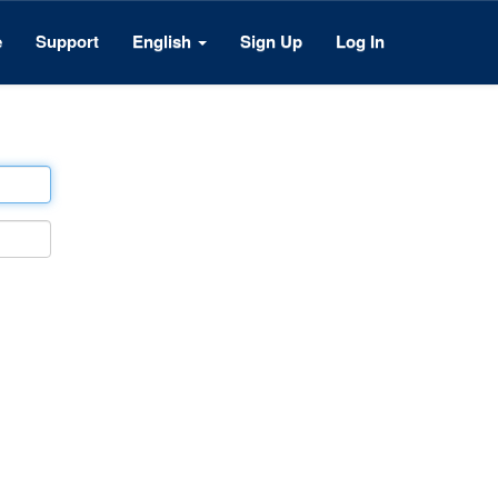
e
Support
English
Sign Up
Log In