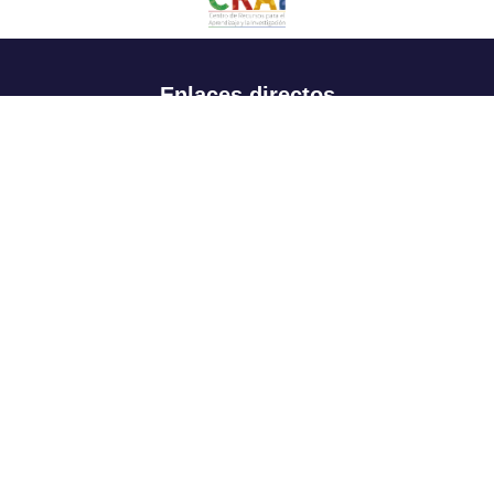
Enlaces directos
Aspirantes
Familia
Estudiantes
Profesores
Egresados
Portafolio de becas, descuentos y apoyo financiero
Casa UR
CRAI
Sedes
Revista Nova et Vetera
Directorio institucional
Manual de marca