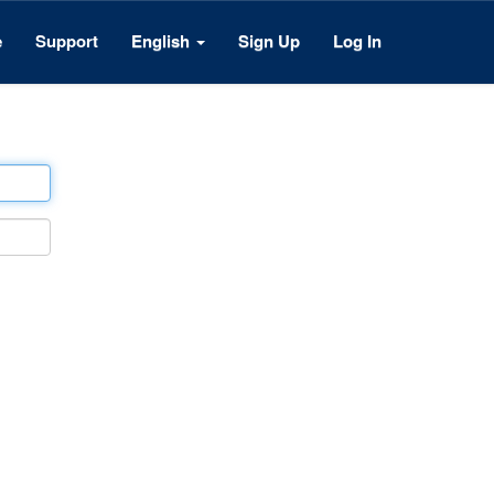
e
Support
English
Sign Up
Log In