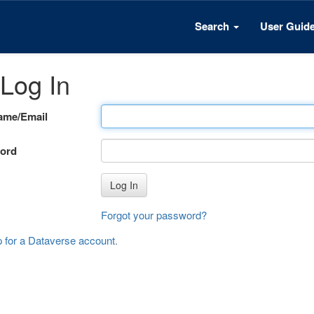
Search
User Guid
Log In
ame/Email
ord
Log In
Forgot your password?
p for a Dataverse account
.