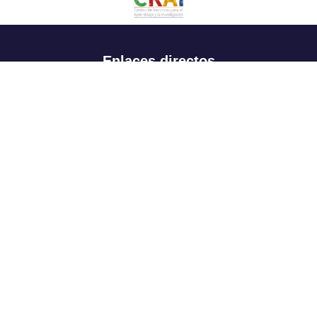
Enlaces directos
Aspirantes
Familia
Estudiantes
Profesores
Egresados
Portafolio de becas, descuentos y apoyo financiero
Casa UR
CRAI
Sedes
Revista Nova et Vetera
Directorio institucional
Manual de marca