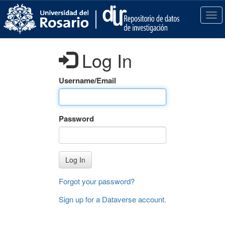
S
k
T
i
o
p
g
t
g
Log In
o
l
m
e
a
n
Username/Email
i
a
n
v
c
i
Password
o
g
n
a
t
t
e
i
Log In
n
o
t
n
Forgot your password?
Sign up for a Dataverse account
.