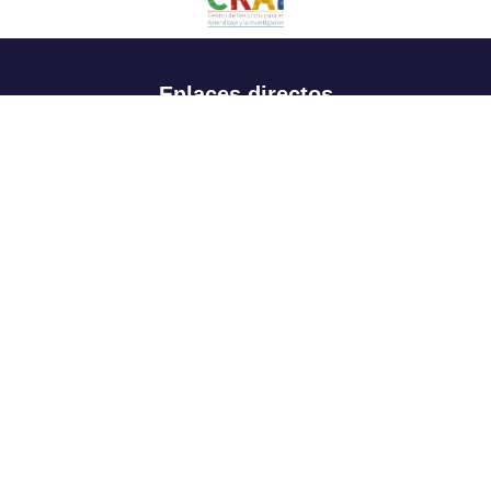
Enlaces directos
Aspirantes
Familia
Estudiantes
Profesores
Egresados
Portafolio de becas, descuentos y apoyo financiero
Casa UR
CRAI
Sedes
Revista Nova et Vetera
Directorio institucional
Manual de marca