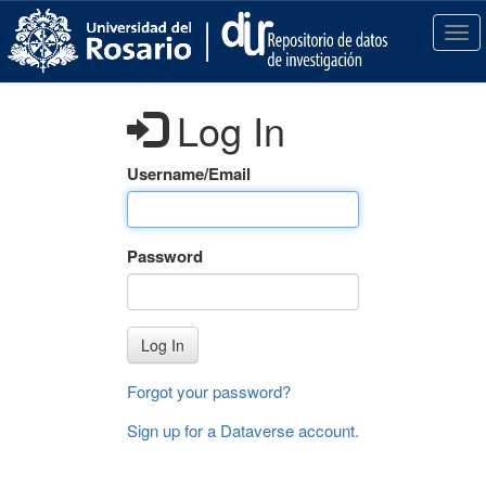
S
k
T
i
o
p
g
t
g
Log In
o
l
m
e
a
n
Username/Email
i
a
n
v
c
i
Password
o
g
n
a
t
t
e
i
Log In
n
o
t
n
Forgot your password?
Sign up for a Dataverse account
.