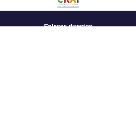
Enlaces directos
Aspirantes
Familia
Estudiantes
Profesores
Egresados
Portafolio de becas, descuentos y apoyo financiero
Casa UR
CRAI
Sedes
Revista Nova et Vetera
Directorio institucional
Manual de marca