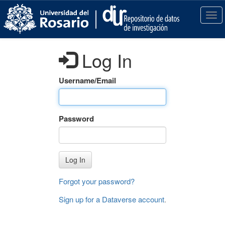
S
k
T
i
o
p
g
t
g
Log In
o
l
m
e
a
n
Username/Email
i
a
n
v
c
i
Password
o
g
n
a
t
t
e
i
Log In
n
o
t
n
Forgot your password?
Sign up for a Dataverse account
.