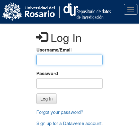
S
k
T
i
o
p
g
t
g
Log In
o
l
m
e
a
n
Username/Email
i
a
n
v
c
i
Password
o
g
n
a
t
t
e
i
Log In
n
o
t
n
Forgot your password?
Sign up for a Dataverse account
.