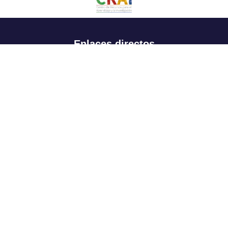
Enlaces directos
Aspirantes
Familia
Estudiantes
Profesores
Egresados
Portafolio de becas, descuentos y apoyo financiero
Casa UR
CRAI
Sedes
Revista Nova et Vetera
Directorio institucional
Manual de marca