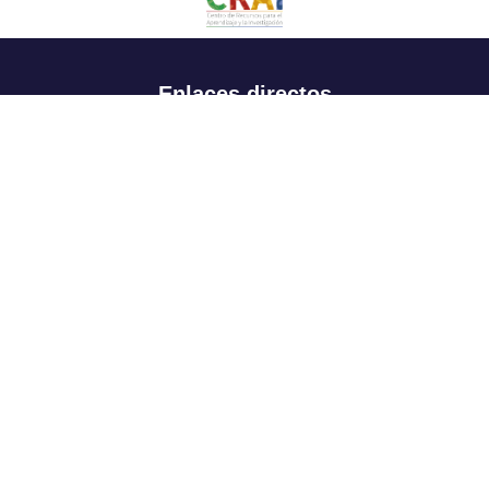
Enlaces directos
Aspirantes
Familia
Estudiantes
Profesores
Egresados
Portafolio de becas, descuentos y apoyo financiero
Casa UR
CRAI
Sedes
Revista Nova et Vetera
Directorio institucional
Manual de marca