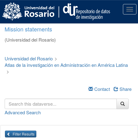
S
k
T
i
o
p
g
Mission statements
t
g
o
l
(Universidad del Rosario)
m
e
a
n
i
a
Universidad del Rosario
>
n
v
Atlas de la investigación en Administración en América Latina
c
i
>
o
g
n
a
t
t
Contact
Share
e
i
n
o
t
n
Advanced Search
Filter Results