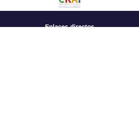
Enlaces directos
Aspirantes
Familia
Estudiantes
Profesores
Egresados
Portafolio de becas, descuentos y apoyo financiero
Casa UR
CRAI
Sedes
Revista Nova et Vetera
Directorio institucional
Manual de marca