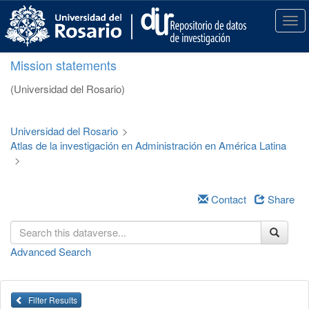
S
k
T
i
o
p
g
Mission statements
t
g
o
l
(Universidad del Rosario)
m
e
a
n
i
a
Universidad del Rosario
>
n
v
Atlas de la investigación en Administración en América Latina
c
i
>
o
g
n
a
t
t
Contact
Share
e
i
n
o
t
n
Advanced Search
Filter Results