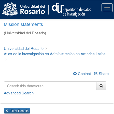
S
k
T
i
o
p
g
Mission statements
t
g
o
l
(Universidad del Rosario)
m
e
a
n
i
a
Universidad del Rosario
>
n
v
Atlas de la investigación en Administración en América Latina
c
i
>
o
g
n
a
t
t
Contact
Share
e
i
n
o
t
n
Advanced Search
Filter Results