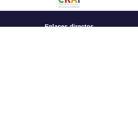
Enlaces directos
Aspirantes
Familia
Estudiantes
Profesores
Egresados
Portafolio de becas, descuentos y apoyo financiero
Casa UR
CRAI
Sedes
Revista Nova et Vetera
Directorio institucional
Manual de marca