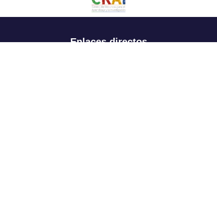
Enlaces directos
Aspirantes
Familia
Estudiantes
Profesores
Egresados
Portafolio de becas, descuentos y apoyo financiero
Casa UR
CRAI
Sedes
Revista Nova et Vetera
Directorio institucional
Manual de marca