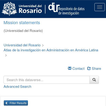
S
k
T
i
o
p
g
Mission statements
t
g
o
l
(Universidad del Rosario)
m
e
a
n
i
a
Universidad del Rosario
>
n
v
Atlas de la investigación en Administración en América Latina
c
i
>
o
g
n
a
t
t
Contact
Share
e
i
n
o
t
n
Advanced Search
Filter Results