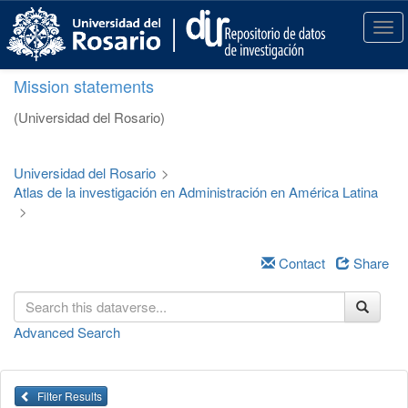
S
k
T
i
o
p
g
Mission statements
t
g
o
l
(Universidad del Rosario)
m
e
a
n
i
a
Universidad del Rosario
>
n
v
Atlas de la investigación en Administración en América Latina
c
i
>
o
g
n
a
t
t
Contact
Share
e
i
n
o
t
n
Advanced Search
Filter Results