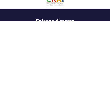
Enlaces directos
Aspirantes
Familia
Estudiantes
Profesores
Egresados
Portafolio de becas, descuentos y apoyo financiero
Casa UR
CRAI
Sedes
Revista Nova et Vetera
Directorio institucional
Manual de marca