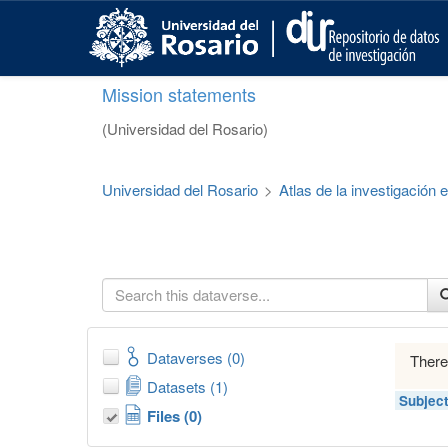
S
k
i
p
Mission statements
t
o
(Universidad del Rosario)
m
a
i
Universidad del Rosario
>
Atlas de la investigación
n
c
o
n
t
e
n
t
Dataverses (0)
There
Datasets (1)
Subjec
Files (0)