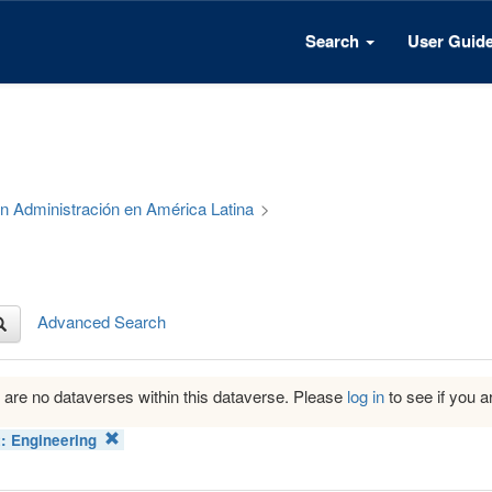
Search
User Guid
 en Administración en América Latina
>
Advanced Search
 are no dataverses within this dataverse. Please
log in
to see if you ar
t:
Engineering