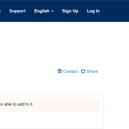
e
Support
English
Sign Up
Log In
Contact
Share
e able to add to it.