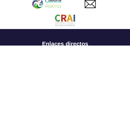
Enlaces directos
Aspirantes
Familia
Estudiantes
Profesores
Egresados
Portafolio de becas, descuentos y apoyo financiero
Casa UR
CRAI
Sedes
Revista Nova et Vetera