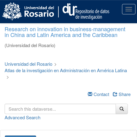
S
k
T
i
o
p
g
Research on innovation in business-management
t
g
in China and Latin America and the Caribbean
o
l
m
e
(Universidad del Rosario)
a
n
i
a
n
v
Universidad del Rosario
>
c
i
Atlas de la investigación en Administración en América Latina
o
g
>
n
a
t
t
e
i
Contact
Share
n
o
t
n
Advanced Search