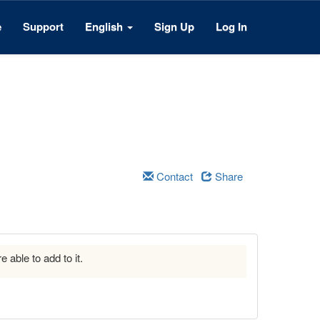
e
Support
English
Sign Up
Log In
Contact
Share
e able to add to it.