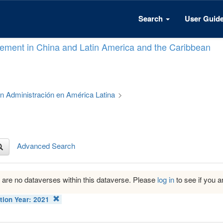
Search
User Guid
ement in China and Latin America and the Caribbean
 en Administración en América Latina
>
Advanced Search
 are no dataverses within this dataverse. Please
log in
to see if you ar
tion Year:
2021