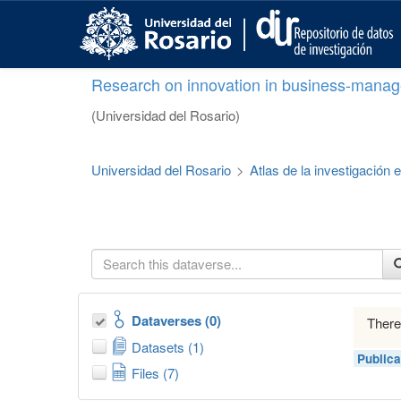
S
k
i
p
Research on innovation in business-manag
t
o
(Universidad del Rosario)
m
a
i
Universidad del Rosario
>
Atlas de la investigación
n
c
o
n
t
e
n
t
Dataverses (0)
There
Datasets (1)
Publica
Files (7)