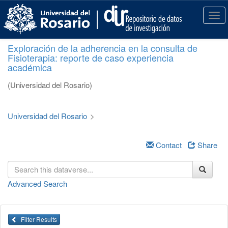
S
k
T
i
o
p
g
Exploración de la adherencia en la consulta de
t
g
Fisioterapia: reporte de caso experiencia
o
l
académica
m
e
a
n
(Universidad del Rosario)
i
a
n
v
c
i
Universidad del Rosario
>
o
g
n
a
t
Contact
Share
t
e
i
n
o
t
n
Advanced Search
Filter Results