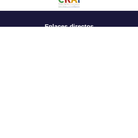
Enlaces directos
Aspirantes
Familia
Estudiantes
Profesores
Egresados
Portafolio de becas, descuentos y apoyo financiero
Casa UR
CRAI
Sedes
Revista Nova et Vetera
Directorio institucional
Manual de marca