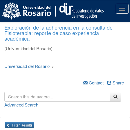
S
k
T
i
o
p
g
Exploración de la adherencia en la consulta de
t
g
Fisioterapia: reporte de caso experiencia
o
l
académica
m
e
a
n
(Universidad del Rosario)
i
a
n
v
c
i
Universidad del Rosario
>
o
g
n
a
t
Contact
Share
t
e
i
n
o
t
n
Advanced Search
Filter Results