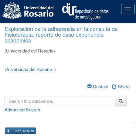
S
k
T
i
o
p
g
Exploración de la adherencia en la consulta de
t
g
Fisioterapia: reporte de caso experiencia
o
l
académica
m
e
a
n
(Universidad del Rosario)
i
a
n
v
c
i
Universidad del Rosario
>
o
g
n
a
t
Contact
Share
t
e
i
n
o
t
n
Advanced Search
Filter Results