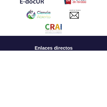
CONTACTANOS
Enlaces directos
Aspirantes
Familia
Estudiantes
Profesores
Egresados
Portafolio de becas, descuentos y apoyo financiero
Casa UR
CRAI