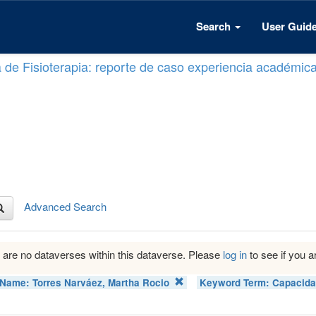
Search
User Guid
a de Fisioterapia: reporte de caso experiencia académic
Advanced Search
 are no dataverses within this dataverse. Please
log in
to see if you ar
 Name:
Torres Narváez, Martha Rocio
Keyword Term:
Capacidad