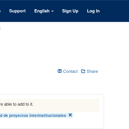
e
Support
English
Sign Up
Log In
a
Contact
Share
e able to add to it.
 de proyectos interinstitucionales