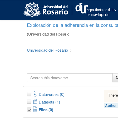
S
k
i
p
Exploración de la adherencia en la consult
t
o
(Universidad del Rosario)
m
a
i
Universidad del Rosario
>
n
c
o
n
t
e
n
t
Dataverses (0)
There
Datasets (1)
Author
Files (0)