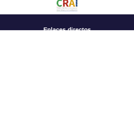
Enlaces directos
Aspirantes
Familia
Estudiantes
Profesores
Egresados
Portafolio de becas, descuentos y apoyo financiero
Casa UR
CRAI
Sedes
Revista Nova et Vetera
Directorio institucional
Manual de marca