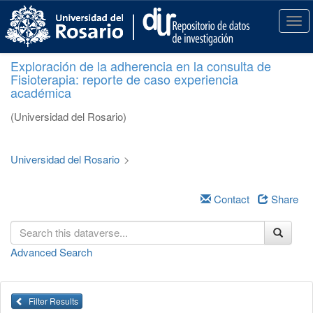
S
k
T
i
o
p
g
Exploración de la adherencia en la consulta de
t
g
Fisioterapia: reporte de caso experiencia
o
l
académica
m
e
a
n
(Universidad del Rosario)
i
a
n
v
c
i
Universidad del Rosario
>
o
g
n
a
t
Contact
Share
t
e
i
n
o
t
n
Advanced Search
Filter Results