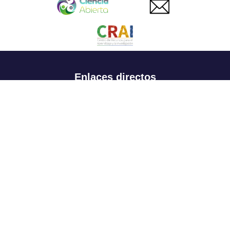
Enlaces directos
Aspirantes
Familia
Estudiantes
Profesores
Egresados
Portafolio de becas, descuentos y apoyo financiero
Casa UR
CRAI
Sedes
Revista Nova et Vetera