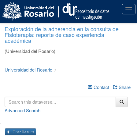
S
k
T
i
o
p
g
Exploración de la adherencia en la consulta de
t
g
Fisioterapia: reporte de caso experiencia
o
l
académica
m
e
a
n
(Universidad del Rosario)
i
a
n
v
c
i
Universidad del Rosario
>
o
g
n
a
t
Contact
Share
t
e
i
n
o
t
n
Advanced Search
Filter Results