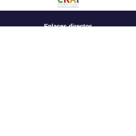
Enlaces directos
Aspirantes
Familia
Estudiantes
Profesores
Egresados
Portafolio de becas, descuentos y apoyo financiero
Casa UR
CRAI
Sedes
Revista Nova et Vetera
Directorio institucional
Manual de marca