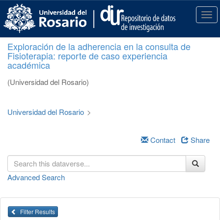
S
k
T
i
o
p
g
Exploración de la adherencia en la consulta de
t
g
Fisioterapia: reporte de caso experiencia
o
l
académica
m
e
a
n
(Universidad del Rosario)
i
a
n
v
c
i
Universidad del Rosario
>
o
g
n
a
t
Contact
Share
t
e
i
n
o
t
n
Advanced Search
Filter Results