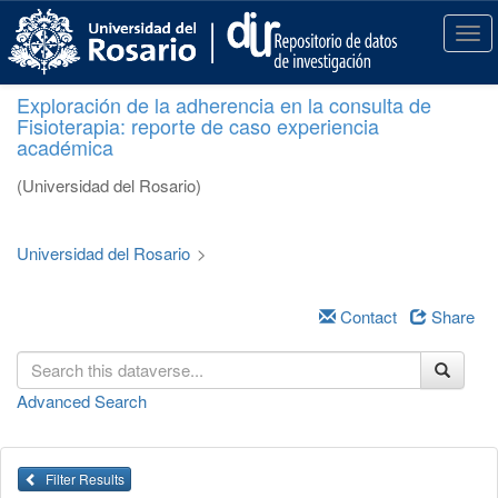
S
k
T
i
o
p
g
Exploración de la adherencia en la consulta de
t
g
Fisioterapia: reporte de caso experiencia
o
l
académica
m
e
a
n
(Universidad del Rosario)
i
a
n
v
c
i
Universidad del Rosario
>
o
g
n
a
t
Contact
Share
t
e
i
n
o
t
n
Advanced Search
Filter Results