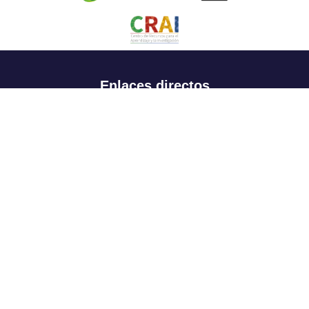
Enlaces directos
Aspirantes
Familia
Estudiantes
Profesores
Egresados
Portafolio de becas, descuentos y apoyo financiero
Casa UR
CRAI
Sedes
Revista Nova et Vetera
Directorio institucional