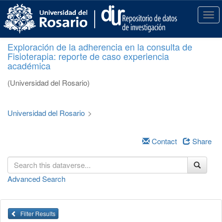
S
k
T
i
o
p
g
Exploración de la adherencia en la consulta de
t
g
Fisioterapia: reporte de caso experiencia
o
l
académica
m
e
a
n
(Universidad del Rosario)
i
a
n
v
c
i
Universidad del Rosario
>
o
g
n
a
t
Contact
Share
t
e
i
n
o
t
n
Advanced Search
Filter Results