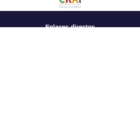
Enlaces directos
Aspirantes
Familia
Estudiantes
Profesores
Egresados
Portafolio de becas, descuentos y apoyo financiero
Casa UR
CRAI
Sedes
Revista Nova et Vetera
Directorio institucional
Manual de marca