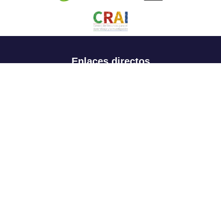
Enlaces directos
Aspirantes
Familia
Estudiantes
Profesores
Egresados
Portafolio de becas, descuentos y apoyo financiero
Casa UR
CRAI
Sedes
Revista Nova et Vetera
Directorio institucional