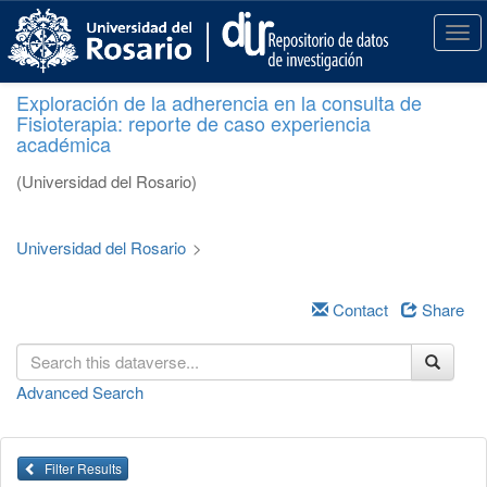
S
k
T
i
o
p
g
Exploración de la adherencia en la consulta de
t
g
Fisioterapia: reporte de caso experiencia
o
l
académica
m
e
a
n
(Universidad del Rosario)
i
a
n
v
c
i
Universidad del Rosario
>
o
g
n
a
t
Contact
Share
t
e
i
n
o
t
n
Advanced Search
Filter Results