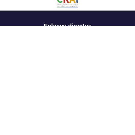
Enlaces directos
Aspirantes
Familia
Estudiantes
Profesores
Egresados
Portafolio de becas, descuentos y apoyo financiero
Casa UR
CRAI
Sedes
Revista Nova et Vetera
Directorio institucional
Manual de marca