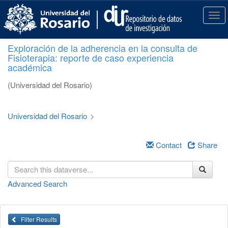
S
k
T
i
o
p
g
Exploración de la adherencia en la consulta de
t
g
Fisioterapia: reporte de caso experiencia
o
l
académica
m
e
a
n
(Universidad del Rosario)
i
a
n
v
c
i
Universidad del Rosario
>
o
g
n
a
t
Contact
Share
t
e
i
n
o
t
n
Advanced Search
Filter Results