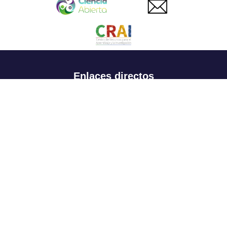
Enlaces directos
Aspirantes
Familia
Estudiantes
Profesores
Egresados
Portafolio de becas, descuentos y apoyo financiero
Casa UR
CRAI
Sedes
Revista Nova et Vetera