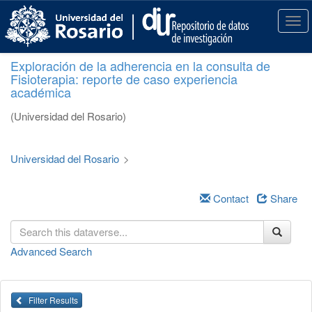
S
k
T
i
o
p
g
Exploración de la adherencia en la consulta de
t
g
Fisioterapia: reporte de caso experiencia
o
l
académica
m
e
a
n
(Universidad del Rosario)
i
a
n
v
c
i
Universidad del Rosario
>
o
g
n
a
t
Contact
Share
t
e
i
n
o
t
n
Advanced Search
Filter Results