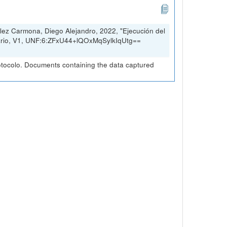
ez Carmona, Diego Alejandro, 2022, "Ejecución del
sario, V1, UNF:6:ZFxU44+lQOxMqSylkIqUtg==
otocolo. Documents containing the data captured