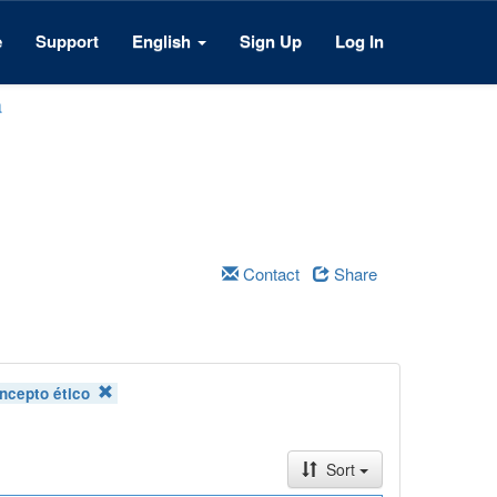
e
Support
English
Sign Up
Log In
a
Contact
Share
ncepto ético
Sort