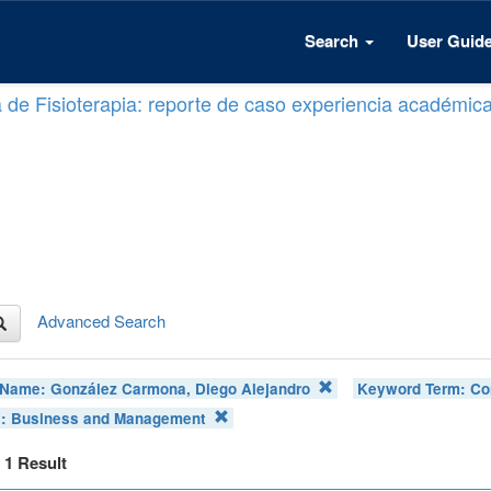
Search
User Guid
a de Fisioterapia: reporte de caso experiencia académic
Advanced Search
 Name:
González Carmona, Diego Alejandro
Keyword Term:
Co
t:
Business and Management
f 1 Result