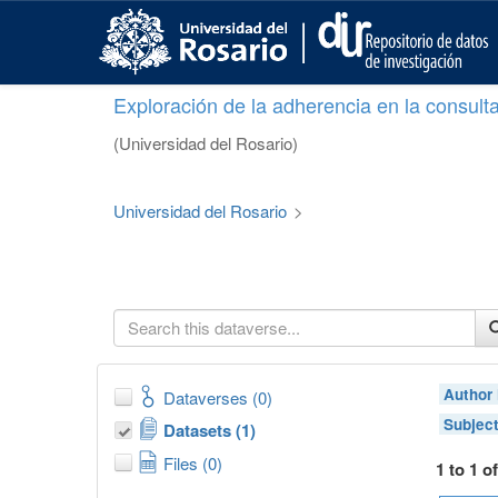
S
k
i
p
Exploración de la adherencia en la consult
t
o
(Universidad del Rosario)
m
a
i
Universidad del Rosario
>
n
c
o
n
t
e
n
t
Author
Dataverses (0)
Subjec
Datasets (1)
Files (0)
1 to 1 o