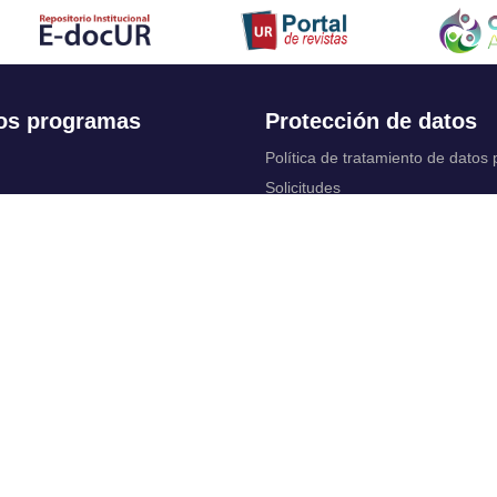
os programas
Protección de datos
Política de tratamiento de datos
Solicitudes
 Continua
Aviso de privacidad
Documentos instituci
chool
y legales
ios académicos
Bienestar Universitario: Política y
programas
 cuentas
Constituciones, reformas y estat
ctrónico
complementarios
Derechos pecuniarios
rtual
Otros reglamentos
 Control
Reglamento académico de Posg