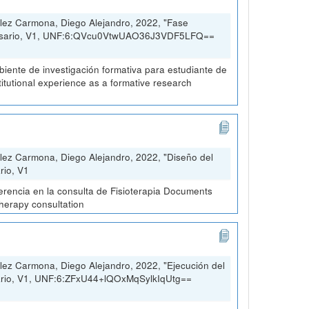
lez Carmona, Diego Alejandro, 2022, "Fase
 Rosario, V1, UNF:6:QVcu0VtwUAO36J3VDF5LFQ==
ambiente de investigación formativa para estudiante de
stitutional experience as a formative research
lez Carmona, Diego Alejandro, 2022, "Diseño del
rio, V1
erencia en la consulta de Fisioterapia Documents
therapy consultation
ez Carmona, Diego Alejandro, 2022, "Ejecución del
sario, V1, UNF:6:ZFxU44+lQOxMqSylkIqUtg==