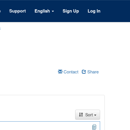
e
Support
English
Sign Up
Log In
a
Contact
Share
Sort