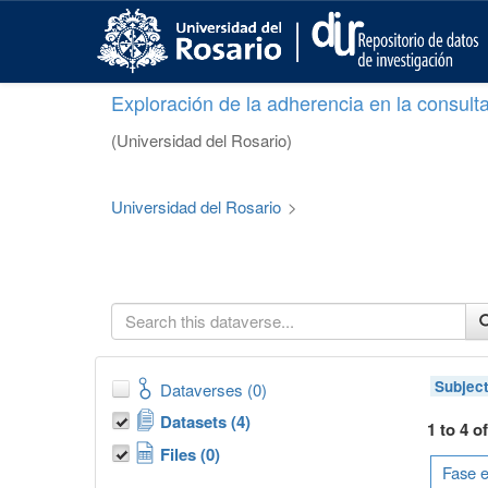
S
k
i
p
Exploración de la adherencia en la consult
t
o
(Universidad del Rosario)
m
a
i
Universidad del Rosario
>
n
c
o
n
t
e
n
t
Subjec
Dataverses (0)
Datasets (4)
1 to 4 o
Files (0)
Fase e