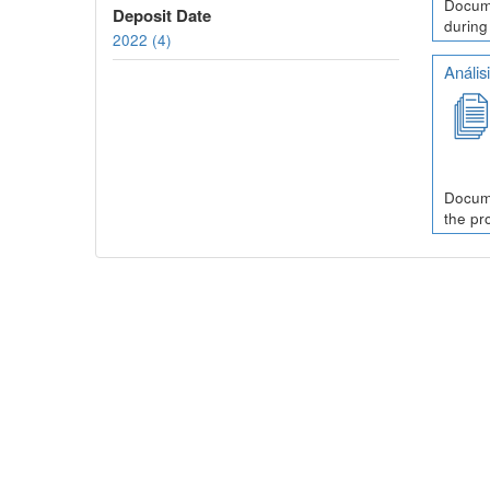
Docume
Deposit Date
during
2022 (4)
Anális
Docume
the pr