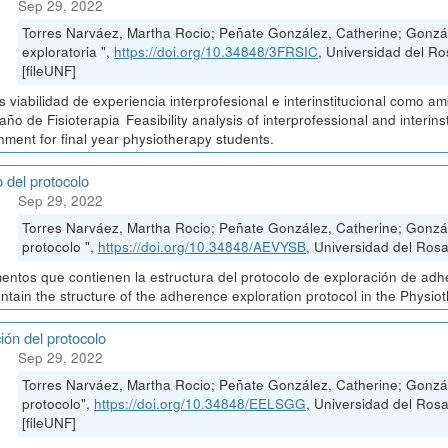
Sep 29, 2022
Torres Narváez, Martha Rocio; Peñate González, Catherine; Gonzá
exploratoria ",
https://doi.org/10.34848/3FRSIC
, Universidad del
[fileUNF]
is viabilidad de experiencia interprofesional e interinstitucional como 
 año de Fisioterapia Feasibility analysis of interprofessional and interin
nment for final year physiotherapy students.
 del protocolo
Sep 29, 2022
Torres Narváez, Martha Rocio; Peñate González, Catherine; Gonzá
protocolo ",
https://doi.org/10.34848/AEVYSB
, Universidad del Rosa
ntos que contienen la estructura del protocolo de exploración de adh
ontain the structure of the adherence exploration protocol in the Physio
ión del protocolo
Sep 29, 2022
Torres Narváez, Martha Rocio; Peñate González, Catherine; Gonzál
protocolo",
https://doi.org/10.34848/EELSGG
, Universidad del Ro
[fileUNF]