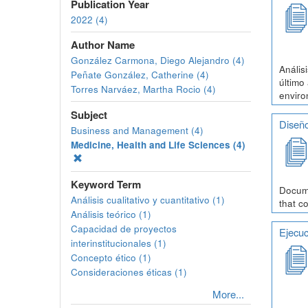
Publication Year
2022 (4)
Author Name
González Carmona, Diego Alejandro (4)
Anális
Peñate González, Catherine (4)
último
Torres Narváez, Martha Rocio (4)
enviro
Subject
Diseño
Business and Management (4)
Medicine, Health and Life Sciences (4)
Keyword Term
Docume
Análisis cualitativo y cuantitativo (1)
that c
Análisis teórico (1)
Capacidad de proyectos
Ejecuc
interinstitucionales (1)
Concepto ético (1)
Consideraciones éticas (1)
More...