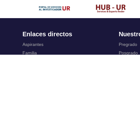
Enlaces directos
Nuestr
Aspirantes
Pregrado
Familia
Posgrado
Estudiantes
Educación
Profesores
Idiomas
Egresados
Summer S
Portafolio de becas, descuentos y apoyo
Servic
financiero
Casa UR
Gestión de
CRAI
Correo ele
Sedes
SIAR
Revista Nova et Vetera
Campus Vi
Directorio institucional
Registro y