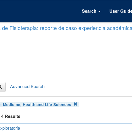
Search
User Guid
a de Fisioterapia: reporte de caso experiencia académic
Advanced Search
t:
Medicine, Health and Life Sciences
f 4 Results
xploratoria