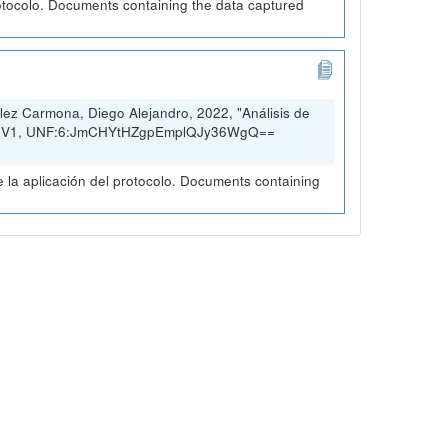
otocolo. Documents containing the data captured
ez Carmona, Diego Alejandro, 2022, "Análisis de
rio, V1, UNF:6:JmCHYtHZgpEmplQJy36WgQ==
la aplicación del protocolo. Documents containing