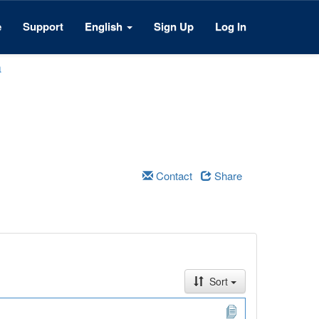
e
Support
English
Sign Up
Log In
a
Contact
Share
Sort