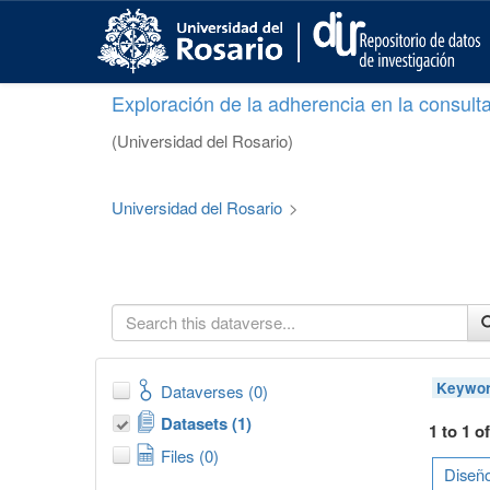
S
k
i
p
Exploración de la adherencia en la consult
t
o
(Universidad del Rosario)
m
a
i
Universidad del Rosario
>
n
c
o
n
t
e
n
t
Keywor
Dataverses (0)
Datasets (1)
1 to 1 o
Files (0)
Diseño