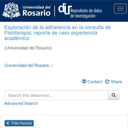
S
k
T
i
o
p
g
Exploración de la adherencia en la consulta de
t
g
Fisioterapia: reporte de caso experiencia
o
l
académica
m
e
a
n
(Universidad del Rosario)
i
a
n
v
c
i
Universidad del Rosario
>
o
g
n
a
t
Contact
Share
t
e
i
n
o
t
n
Advanced Search
Filter Results