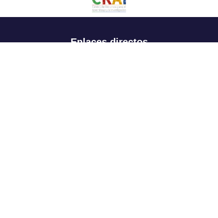
Enlaces directos
Aspirantes
Familia
Estudiantes
Profesores
Egresados
Portafolio de becas, descuentos y apoyo financiero
Casa UR
CRAI
Sedes
Revista Nova et Vetera
Directorio institucional
Manual de marca