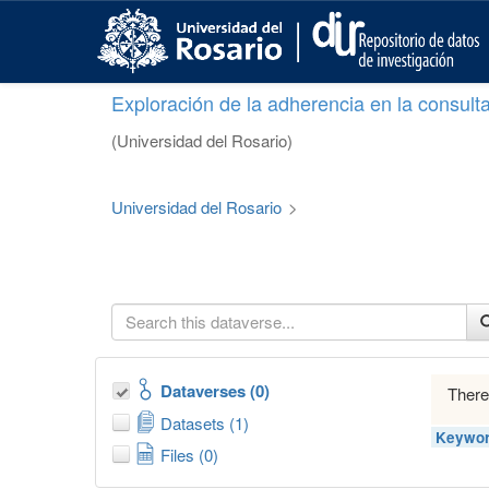
S
k
i
p
Exploración de la adherencia en la consult
t
o
(Universidad del Rosario)
m
a
i
Universidad del Rosario
>
n
c
o
n
t
e
n
t
Dataverses (0)
There
Datasets (1)
Keywor
Files (0)