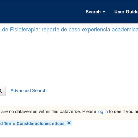
Search
User Guid
a de Fisioterapia: reporte de caso experiencia académic
Advanced Search
 are no dataverses within this dataverse. Please
log in
to see if you ar
d Term:
Consideraciones éticas