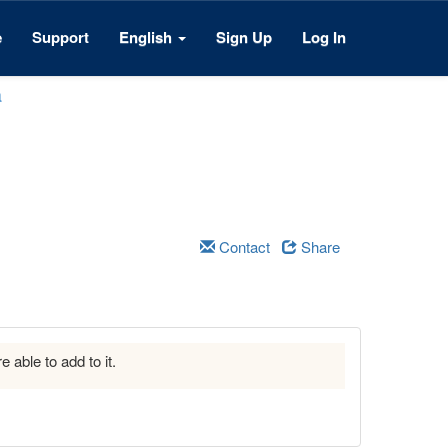
e
Support
English
Sign Up
Log In
a
Contact
Share
e able to add to it.