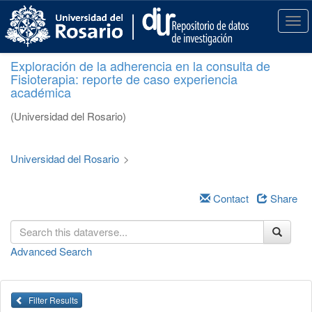
S
k
T
i
o
p
g
Exploración de la adherencia en la consulta de
t
g
Fisioterapia: reporte de caso experiencia
o
l
académica
m
e
a
n
(Universidad del Rosario)
i
a
n
v
c
i
Universidad del Rosario
>
o
g
n
a
t
Contact
Share
t
e
i
n
o
t
n
Advanced Search
Filter Results