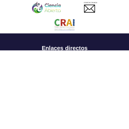
CONTACTANOS
Enlaces directos
Aspirantes
Familia
Estudiantes
Profesores
Egresados
Portafolio de becas, descuentos y apoyo financiero
Casa UR
CRAI
Sedes
Revista Nova et Vetera