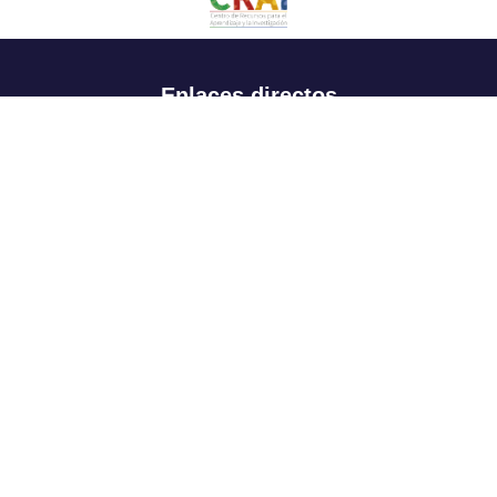
Enlaces directos
Aspirantes
Familia
Estudiantes
Profesores
Egresados
Portafolio de becas, descuentos y apoyo financiero
Casa UR
CRAI
Sedes
Revista Nova et Vetera
Directorio institucional
Manual de marca