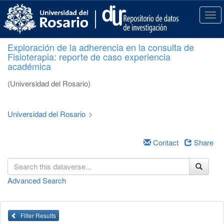
S
k
T
i
o
p
g
Exploración de la adherencia en la consulta de
t
g
Fisioterapia: reporte de caso experiencia
o
l
académica
m
e
a
n
(Universidad del Rosario)
i
a
n
v
c
i
Universidad del Rosario
>
o
g
n
a
t
Contact
Share
t
e
i
n
o
t
n
Advanced Search
Filter Results