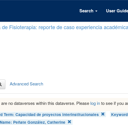
Search
User Guid
a de Fisioterapia: reporte de caso experiencia académic
Advanced Search
 are no dataverses within this dataverse. Please
log in
to see if you ar
d Term:
Capacidad de proyectos interinstitucionales
Keyword
 Name:
Peñate González, Catherine