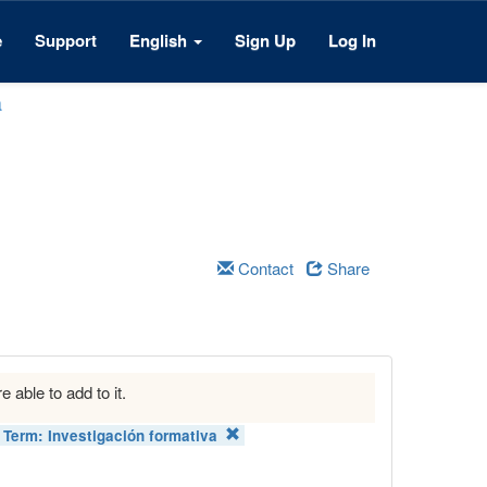
e
Support
English
Sign Up
Log In
a
Contact
Share
e able to add to it.
 Term:
Investigación formativa