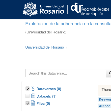
S
k
i
p
Exploración de la adherencia en la consult
t
o
(Universidad del Rosario)
m
a
i
Universidad del Rosario
>
n
c
o
n
t
e
n
t
Dataverses (0)
There
Datasets (1)
Keywor
Files (0)
Author