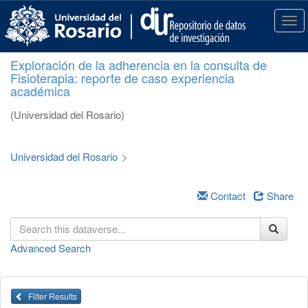
S
k
T
i
o
p
g
Exploración de la adherencia en la consulta de
t
g
Fisioterapia: reporte de caso experiencia
o
l
académica
m
e
a
n
(Universidad del Rosario)
i
a
n
v
c
i
Universidad del Rosario
>
o
g
n
a
t
Contact
Share
t
e
i
n
o
t
n
Advanced Search
Filter Results