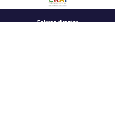
Enlaces directos
Aspirantes
Familia
Estudiantes
Profesores
Egresados
Portafolio de becas, descuentos y apoyo financiero
Casa UR
CRAI
Sedes
Revista Nova et Vetera
Directorio institucional
Manual de marca