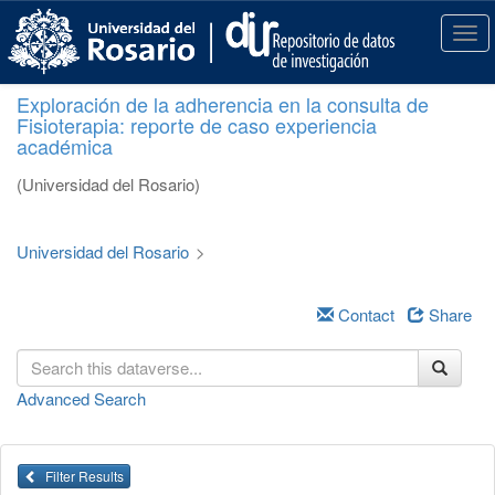
S
k
T
i
o
p
g
Exploración de la adherencia en la consulta de
t
g
Fisioterapia: reporte de caso experiencia
o
l
académica
m
e
a
n
(Universidad del Rosario)
i
a
n
v
c
i
Universidad del Rosario
>
o
g
n
a
t
Contact
Share
t
e
i
n
o
t
n
Advanced Search
Filter Results