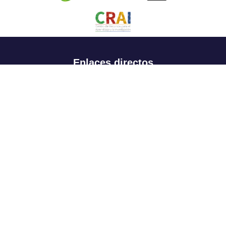
Enlaces directos
Aspirantes
Familia
Estudiantes
Profesores
Egresados
Portafolio de becas, descuentos y apoyo financiero
Casa UR
CRAI
Sedes
Revista Nova et Vetera
Directorio institucional