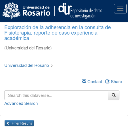
S
k
T
i
o
p
g
Exploración de la adherencia en la consulta de
t
g
Fisioterapia: reporte de caso experiencia
o
l
académica
m
e
a
n
(Universidad del Rosario)
i
a
n
v
c
i
Universidad del Rosario
>
o
g
n
a
t
Contact
Share
t
e
i
n
o
t
n
Advanced Search
Filter Results