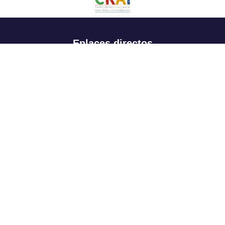
Enlaces directos
Aspirantes
Familia
Estudiantes
Profesores
Egresados
Portafolio de becas, descuentos y apoyo financiero
Casa UR
CRAI
Sedes
Revista Nova et Vetera
Directorio institucional
Manual de marca