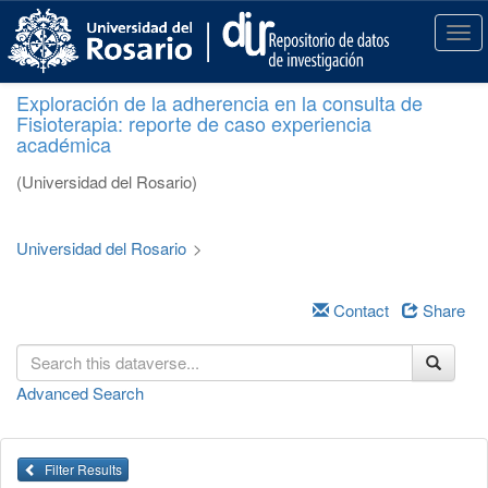
S
k
T
i
o
p
g
Exploración de la adherencia en la consulta de
t
g
Fisioterapia: reporte de caso experiencia
o
l
académica
m
e
a
n
(Universidad del Rosario)
i
a
n
v
c
i
Universidad del Rosario
>
o
g
n
a
t
Contact
Share
t
e
i
n
o
t
n
Advanced Search
Filter Results