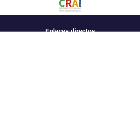
Enlaces directos
Aspirantes
Familia
Estudiantes
Profesores
Egresados
Portafolio de becas, descuentos y apoyo financiero
Casa UR
CRAI
Sedes
Revista Nova et Vetera
Directorio institucional
Manual de marca