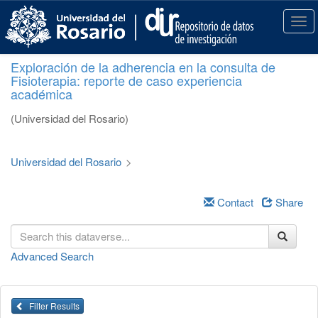
S
k
T
i
o
p
g
Exploración de la adherencia en la consulta de
t
g
Fisioterapia: reporte de caso experiencia
o
l
académica
m
e
a
n
(Universidad del Rosario)
i
a
n
v
c
i
Universidad del Rosario
>
o
g
n
a
t
Contact
Share
t
e
i
n
o
t
n
Advanced Search
Filter Results