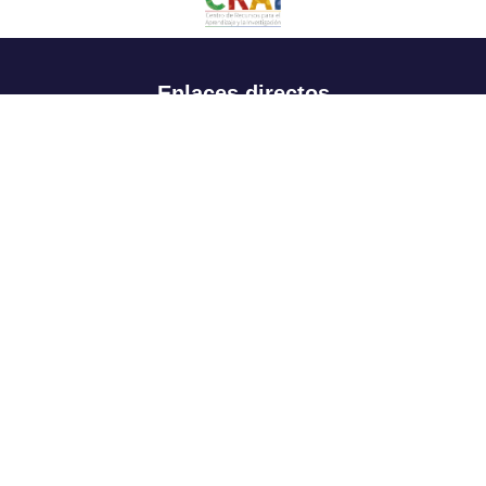
Enlaces directos
Aspirantes
Familia
Estudiantes
Profesores
Egresados
Portafolio de becas, descuentos y apoyo financiero
Casa UR
CRAI
Sedes
Revista Nova et Vetera
Directorio institucional
Manual de marca